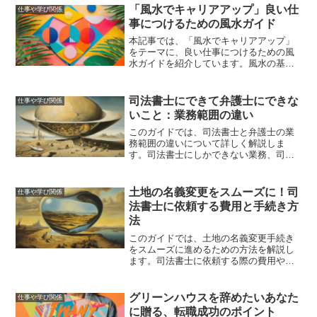
「風水でキャリアアップ」良い仕
仕事や学び関係
事につけるための風水ガイド
本記事では、「風水でキャリアアップ」
をテーマに、良い仕事につけるための風
水ガイドを紹介しています。風水の基本
的な考え方から、職場環境や家庭で実践
できる具体的な方法まで、幅広く取り上
げています。これらの風水術を活用し
司法書士にできて弁護士にできな
仕事や学び関係
て、仕事運を向上させ、理想の職に就き
いこと：業務範囲の違い
ましょう。
このガイドでは、司法書士と弁護士の業
務範囲の違いについて詳しく解説しま
す。司法書士にしかできない業務、司法
書士に依頼するメリット、そして司法書
士と弁護士の選び方について詳しく説明
します。
土地の名義変更をスムーズに！司
仕事や学び関係
法書士に依頼する費用と手続き方
法
このガイドでは、土地の名義変更手続き
をスムーズに進めるための方法を解説し
ます。司法書士に依頼する際の費用や手
続きの流れ、費用を抑えるためのポイン
ト、自分で名義変更を行う方法、手続き
の注意点とリスクについて詳しく説明し
グリーンハウスを辞めたいあなた
仕事や学び関係
ます。
に贈る、転職成功のポイント