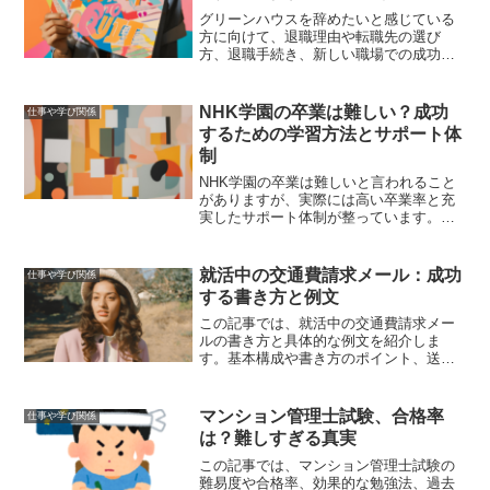
グリーンハウスを辞めたいと感じている
方に向けて、退職理由や転職先の選び
方、退職手続き、新しい職場での成功の
ためのポイントを解説します。この記事
を参考に、新しいキャリアをスタートさ
せましょう。
NHK学園の卒業は難しい？成功
仕事や学び関係
するための学習方法とサポート体
制
NHK学園の卒業は難しいと言われること
がありますが、実際には高い卒業率と充
実したサポート体制が整っています。こ
の記事では、卒業が難しい理由や成功す
るための学習方法、卒業生の成功事例に
ついて詳しく解説しています。
就活中の交通費請求メール：成功
仕事や学び関係
する書き方と例文
この記事では、就活中の交通費請求メー
ルの書き方と具体的な例文を紹介しま
す。基本構成や書き方のポイント、送信
時の注意点、フォローアップの方法につ
いて詳しく解説します。
マンション管理士試験、合格率
仕事や学び関係
は？難しすぎる真実
この記事では、マンション管理士試験の
難易度や合格率、効果的な勉強法、過去