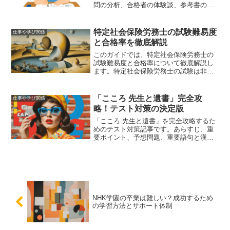
問の分析、合格者の体験談、参考書の紹
介、モチベーション維持の方法、そして
試験に挑む前に知っておきたいポイント
について解説しました。
特定社会保険労務士の試験難易度
仕事や学び関係
と合格率を徹底解説
このガイドでは、特定社会保険労務士の
試験難易度と合格率について徹底解説し
ます。特定社会保険労務士の試験は非常
に難しく、合格率も低いため、徹底した
準備が必要です。試験内容や学習方法、
合格者の声や成功例、資格取得後のキャ
「こころ 先生と遺書」完全攻
仕事や学び関係
リアパスについて詳しく紹介しています
略！テスト対策の決定版
ので、受験を考えている方はぜひ参考に
してください。
「こころ 先生と遺書」を完全攻略するた
めのテスト対策記事です。あらすじ、重
要ポイント、予想問題、重要語句と漢
字、感想文の書き方を詳しく解説し、テ
ストで高得点を取るための情報を提供し
ます。
NHK学園の卒業は難しい？成功するため
の学習方法とサポート体制