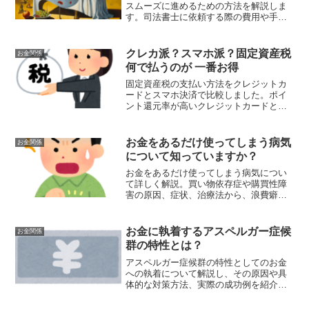
スムーズに進めるための方法を解説しま
す。司法書士に依頼する際の費用や手続
きの流れ、費用を抑えるためのポイン
ト、自分で名義変更を行う方法、手続き
の注意点とリスクについて詳しく説明し
クレカ派？スマホ派？固定資産税
お金関係
ます。
何で払うのが 一番お得
固定資産税の支払い方法をクレジットカ
ードとスマホ決済で比較しました。ポイ
ント還元率が高いクレジットカードと、
手数料がかからず手軽なスマホ決済、ど
ちらを選ぶかはあなたのニーズ次第で
す。
お金をあるだけ使ってしまう病気
お金関係
について知っていますか？
お金をあるだけ使ってしまう病気につい
て詳しく解説。買い物依存症や購買性障
害の原因、症状、治療法から、浪費癖を
改善する具体的な方法や支援策まで網
羅。経済的な安定を取り戻すための情報
を提供します。
お金に執着するアスペルガー症候
お金関係
群の特性とは？
アスペルガー症候群の特性としてのお金
への執着について解説し、その原因や具
体的な対策方法、実際の成功例を紹介し
ます。金銭管理に悩むアスペルガー症候
群の人々へのアドバイスを提供します。