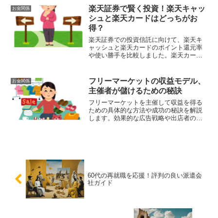
楽天証券で賢く投資！楽天キャッ
お金関係
シュと楽天カードはどっちがお
得？
楽天証券での投資信託に向けて、楽天キ
ャッシュと楽天カードのポイント還元率
や使い勝手を比較しました。楽天カード
は高還元率、楽天キャッシュは前払い方
式の安心感があります。用途に応じた最
適な選択肢を見つけましょう。
フリーマーケットの収益モデル、
お金関係
主催者が儲けるための秘訣
フリーマーケットを主催して収益を得る
ための具体的な方法や成功の秘訣を解説
します。効果的な広告戦略や出店者の募
集、イベント当日の運営方法について詳
しく紹介し、あなたのフリーマーケット
が成功するお手伝いをします。
60代の再就職を応援！評判の良い派遣会
社ガイド