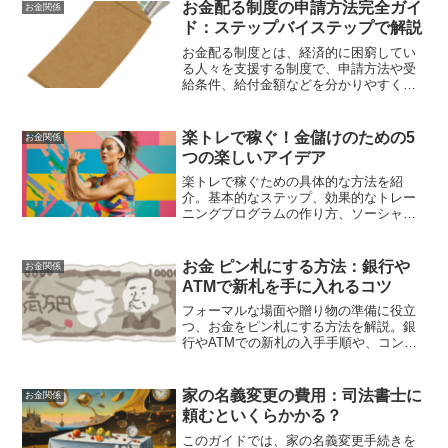
お金配る制度の申請方法完全ガイ
お金関係
ド：ステップバイステップで解説
お金配る制度とは、経済的に困窮してい
る人々を支援する制度で、申請方法や受
給条件、給付金額などを分かりやすく解
説します。
楽トレで稼ぐ！金儲けのための5
お金関係
つの楽しいアイデア
楽トレで稼ぐための具体的な方法を紹
介。基本的なステップ、効果的なトレー
ニングプログラムの作り方、ソーシャル
メディアを活用した収益化の方法、オン
ラインフィットネスビジネスの成功事
例、楽しいトレーニングでファンベース
お金 ピン札にする方法：銀行や
お金関係
を築く方法、収益を最大化するためのマ
ATMで新札を手に入れるコツ
ーケティング戦略について解説。
フォーマルな場面や贈り物の準備に役立
つ、お金をピン札にする方法を解説。銀
行やATMでの新札の入手手順や、コンビ
ニなど他の場所での方法を紹介。
家の名義変更の費用：司法書士に
お金関係
頼むといくらかかる？
このガイドでは、家の名義変更手続きを