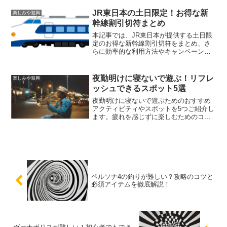
網羅。コストを抑えて関西を最大限に楽
しむための必読ガイドです。
JR東日本の土日限定！お得な新
楽しみや遊興
幹線割引切符まとめ
本記事では、JR東日本が提供する土日限
定のお得な新幹線割引切符をまとめ、さ
らに効率的な利用方法やキャンペーン情
報について詳しく紹介します。お得な切
符を活用して、週末の旅行や出張をもっ
と楽しみましょう。
夜勤明けに寝ないで遊ぶ！リフレ
楽しみや遊興
ッシュできるスポット5選
夜勤明けに寝ないで遊ぶためのおすすめ
アクティビティやスポットを5つご紹介し
ます。疲れを感じずに楽しむためのコツ
やリフレッシュできるスポット、夜勤明
けの過ごし方のポイントも併せてお伝え
します。夜勤明けでも元気に過ごせる方
法をぜひ参考にしてみてください。
ペルソナ4の釣りが難しい？攻略のコツと
必須アイテムを徹底解説！