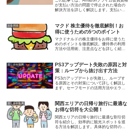
この記事では、Amazonプライム会員資格
が支払い方法の問題で停止された場合の
解決方法を詳しく解説します。支払い方
法の確認と修正手順、プライム会員資格
の再開方法、問題の予防策について説明
します。
マクド 株主優待を徹底解剖！お
お金関係
得に使うための5つのポイント
マクドナルドの株主優待をお得に使うた
めのポイントを徹底解説。優待券の利用
方法や活用術、注意点などを詳しく紹介
します。
PS3アップデート失敗の原因と対
楽しみや遊興
策：ループから抜け出す方法
PS3のアップデートが失敗し、ループす
る原因とその対策について詳しく解説し
ます。セーフモードの活用方法やエラー
コードの意味、アップデート失敗後のリ
カバリー手順、予防策とメンテナンス方
法までを包括的に紹介します。
関西エリアの日帰り旅行に最適な
楽しみや遊興
お得な切符を大公開！
関西エリアの日帰り旅行に最適な割引切
符を紹介し、効率的に観光スポットを巡
る方法を解説します。具体的な切符の選
び方や購入方法、実際の旅行プランまで