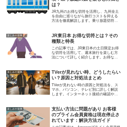
は？
JR九州のお得な切符を活用し、九州全土
を自由に巡りながら旅行コストを抑える
方法を徹底解説します。乗り放題切符の
種類や利用方法、魅力的な観光ルート、
お得な旅行プランなどを詳しく紹介し、
九州旅行を最大限に楽しむための情報を
JR東日本 お得な切符とは？その
楽しみや遊興
提供します。
種類と特長
この記事では、JR東日本の土日限定お得
な切符を活用して、週末旅行を楽しむ方
法について詳しく紹介します。お得な切
符の種類やその特長、利用例、お得にな
るコツ、おすすめルートなど、旅行を計
画中の方に役立つ情報が満載です。
TVerが見れない時、どうしたらい
楽しみや遊興
い？原因と対処法まとめ
TVerが見れない時の原因と対処法を、ス
マホ、パソコン、テレビ別に詳しく解説
します。インターネット接続の確認やア
プリの再起動など、簡単に試せる解決策
を紹介します。
支払い方法に問題があり お客様
楽しみや遊興
のプライム会員資格は現在停止さ
れています：解決方法ガイド