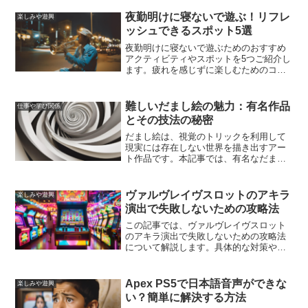
夜勤明けに寝ないで遊ぶ！リフレ
楽しみや遊興
ッシュできるスポット5選
夜勤明けに寝ないで遊ぶためのおすすめ
アクティビティやスポットを5つご紹介し
ます。疲れを感じずに楽しむためのコツ
やリフレッシュできるスポット、夜勤明
けの過ごし方のポイントも併せてお伝え
します。夜勤明けでも元気に過ごせる方
難しいだまし絵の魅力：有名作品
仕事や学び関係
法をぜひ参考にしてみてください。
とその技法の秘密
だまし絵は、視覚のトリックを利用して
現実には存在しない世界を描き出すアー
ト作品です。本記事では、有名なだまし
絵の数々とその背後にある技法の秘密を
解き明かします。エッシャーやダリなど
の巨匠たちの作品を通じて、だまし絵の
ヴァルヴレイヴスロットのアキラ
楽しみや遊興
魅力とその効果を探ります。
演出で失敗しないための攻略法
この記事では、ヴァルヴレイヴスロット
のアキラ演出で失敗しないための攻略法
について解説します。具体的な対策や勝
率を上げるテクニックを紹介し、プレイ
ヤーがより楽しめるような内容となって
います。
Apex PS5で日本語音声ができな
楽しみや遊興
い？簡単に解決する方法