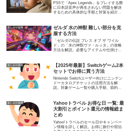
PS5で「Apex Legends」をプレイする際
に日本語音声が再生されない問題を解決
するための具体的な手順と対策を紹介し
ます。設定方法やトラブルシューティン
グの手順を詳しく解説し、ゲーム体験を
最大限に楽しむための情報を提供しま
ゼルダ 水の神獣 難しい部分を克
楽しみや遊興
す。
服する方法
「ゼルダの伝説 ブレス オブ ザ ワイル
ド」の「水の神獣ヴァ・ルッタ」の攻略
方法を解説。必要なアイテムや仕掛けの
解き方、ボス戦の戦略を詳しく紹介し、
スムーズに攻略するためのガイドを提供
します。
【2025年最新】Switchゲーム2本
楽しみや遊興
セットでお得に買う方法
Nintendo Switchユーザー向けにニンテン
ドーカタログチケットの活用方法を解
説。対象ゲーム一覧や購入手順、節約の
コツ、最新のセール・キャンペーン情報
を紹介し、お得にゲームを楽しむための
ガイドです。
Yahooトラベル お得な日 一覧: 最
楽しみや遊興
大割引とポイント還元の情報総ま
とめ
Yahoo!トラベルのセール日やキャンペー
ン情報を詳しく解説。お得に旅行や宿泊