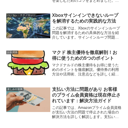
を楽しむためのコツをまとめました。ポ
イント還元やクーポン情報も見逃せませ
ん！
Xboxサインインできないループ
パソコン・テクノロジー
を解消するための実践的な方法
この記事では、Xboxのサインインループ
問題を解消するための具体的な方法を紹
介しています。サインインループ問題の
原因や、再起動、アカウントの削除と再
追加、ネットワーク設定の確認、キャッ
シュとCookieのクリア、出荷時の設定に
マクド 株主優待を徹底解剖！お
お金関係
戻すなどの解決策を詳しく説明していま
得に使うための5つのポイント
す。また、問題を防ぐための予防策も提
供しています。
マクドナルドの株主優待をお得に使うた
めのポイントを徹底解説。優待券の利用
方法や活用術、注意点などを詳しく紹介
します。
支払い方法に問題があり お客様
楽しみや遊興
のプライム会員資格は現在停止さ
れています：解決方法ガイド
この記事では、Amazonプライム会員資格
が支払い方法の問題で停止された場合の
解決方法を詳しく解説します。支払い方
法の確認と修正手順、プライム会員資格
の再開方法、問題の予防策について説明