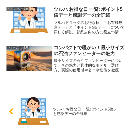
し、それぞれの日の特典の詳細について
も解説します。効率よくポイントを貯
ツルハ お得な日 一覧: ポイント5
ショッピング全般
め、家計を節約したい方は必見です。
倍デーと感謝デーの全詳細
ツルハドラッグのお得な日、「お客様感
謝デー」と「ポイント5倍デー」について
詳しく解説。節約志向の方に役立つ情報
が満載です。
コンパクトで暖かい！最小サイズ
ショッピング全般
の石油ファンヒーターの魅力
最小サイズの石油ファンヒーターについ
て、その魅力と具体的なモデル、選び
方、実際の使用感や省エネ性能を徹底解
説しました。コンパクトながら高い暖房
能力を持つ石油ファンヒーターの選び方
のポイントや、価格比較も紹介し、あな
たの生活にぴったりの一台を見つけるお
手伝いをします。
ツルハ お得な日 一覧: ポイント5倍デー
と感謝デーの全詳細