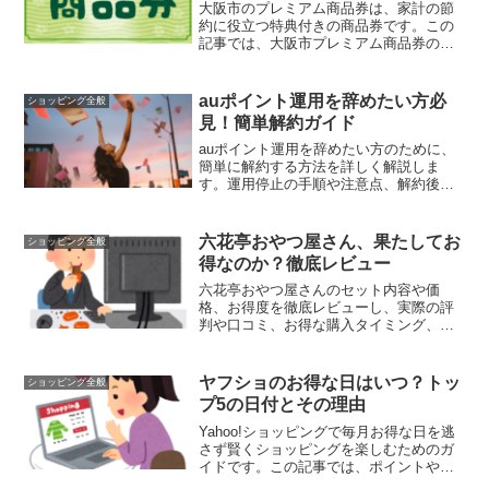
大阪市のプレミアム商品券は、家計の節
約に役立つ特典付きの商品券です。この
記事では、大阪市プレミアム商品券の購
入方法、利用可能な店舗、そしてお得に
活用する具体的な方法について詳しく解
説します。注意点や有効期限、割引キャ
auポイント運用を辞めたい方必
ショッピング全般
ンペーン情報も掲載しているので、最大
見！簡単解約ガイド
限に活用し、生活を豊かにするための秘
訣を学びましょう。
auポイント運用を辞めたい方のために、
簡単に解約する方法を詳しく解説しま
す。運用停止の手順や注意点、解約後の
ポイントの有効活用法についても紹介し
ています。この記事を読めば、スムーズ
に解約し、ポイントを無駄なく活用する
六花亭おやつ屋さん、果たしてお
ショッピング全般
方法がわかります。
得なのか？徹底レビュー
六花亭おやつ屋さんのセット内容や価
格、お得度を徹底レビューし、実際の評
判や口コミ、お得な購入タイミング、他
のスイーツセットとのコスパ比較を紹介
します。多彩なスイーツを楽しむための
ガイドです。
ヤフショのお得な日はいつ？トッ
ショッピング全般
プ5の日付とその理由
Yahoo!ショッピングで毎月お得な日を逃
さず賢くショッピングを楽しむためのガ
イドです。この記事では、ポイントや割
引が充実する日をランキング形式で紹介