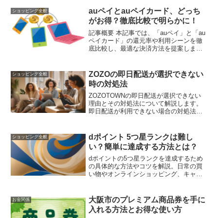
つけて、スギ薬局でのショッピングをも
っと楽しみましょう。
auペイとauペイカード、どっち
ショッピング全般
がお得？徹底比較で明らかに！
記事概要 本記事では、「auペイ」と「au
ペイカード」の還元率や利用シーンを徹
底比較し、最適な決済方法を提案しま
す。ポイントの貯め方や活用法、特典や
キャンペーン情報も詳しく紹介します。
ZOZOの即日配送が選択できない
ショッピング全般
時の対処法
ZOZOTOWNの即日配送が選択できない
理由とその対処法について解説します。
即日配送が利用できない場合の対処法や
他の迅速な配送サービスも紹介していま
す。
dポイント 5つ星ランクは難し
ショッピング全般
い？簡単に達成する方法とは？
dポイントの5つ星ランクを達成するため
の具体的な方法やコツを解説。日常の買
い物やオンラインショッピング、キャン
ペーンの活用など、効率的にポイントを
貯める方法を紹介します。
大阪市のプレミアム商品券を手に
お金関係
入れる方法とお得な使い方