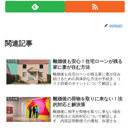
pojisan
関連記事
離婚後も安心！住宅ローンが残る
生活全般
家に妻が住む方法
離婚後も住宅ローンが残る家に妻が住み
続けるための具体的な方法や手続き、リ
スク回避のポイントについて解説しま
す。名義変更や借り換えの手続き、収入
の安定確保など、安心して新しい生活を
スタートするためのヒントが得られま
離婚後の荷物を取りに来ない！法
生活全般
す。
的対応と解決策
離婚後に相手が荷物を取りに来ない場合
の対処法と法的対応について解説しま
す。内容証明郵便での通知、弁護士を通
じた交渉、法的手続きの進行など、具体