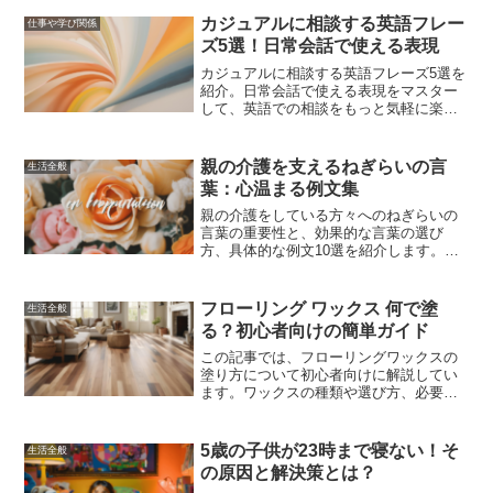
的なステップを踏むことで問題を解決し
ましょう。
カジュアルに相談する英語フレー
仕事や学び関係
ズ5選！日常会話で使える表現
カジュアルに相談する英語フレーズ5選を
紹介。日常会話で使える表現をマスター
して、英語での相談をもっと気軽に楽し
みましょう。
親の介護を支えるねぎらいの言
生活全般
葉：心温まる例文集
親の介護をしている方々へのねぎらいの
言葉の重要性と、効果的な言葉の選び
方、具体的な例文10選を紹介します。ね
ぎらいの言葉が介護者の心の支えとな
り、励ましとなることを願っています。
フローリング ワックス 何で塗
生活全般
る？初心者向けの簡単ガイド
この記事では、フローリングワックスの
塗り方について初心者向けに解説してい
ます。ワックスの種類や選び方、必要な
道具、塗り方のステップバイステップ、
頻度とメンテナンス方法、剥がし方と再
塗装の手順、美しく保つためのポイント
5歳の子供が23時まで寝ない！そ
生活全般
を詳しく紹介しています。
の原因と解決策とは？