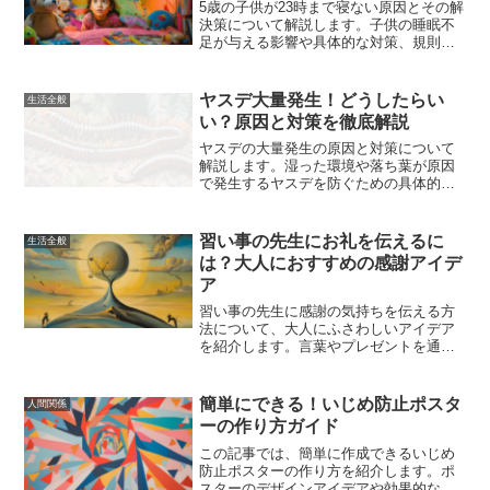
5歳の子供が23時まで寝ない原因とその解
決策について解説します。子供の睡眠不
足が与える影響や具体的な対策、規則正
しい生活リズムを作る方法、親ができる
サポートと工夫について詳しく説明しま
す。
ヤスデ大量発生！どうしたらい
生活全般
い？原因と対策を徹底解説
ヤスデの大量発生の原因と対策について
解説します。湿った環境や落ち葉が原因
で発生するヤスデを防ぐための具体的な
方法を紹介し、快適な生活環境を取り戻
すためのポイントをまとめました。
習い事の先生にお礼を伝えるに
生活全般
は？大人におすすめの感謝アイデ
ア
習い事の先生に感謝の気持ちを伝える方
法について、大人にふさわしいアイデア
を紹介します。言葉やプレゼントを通じ
て感謝の気持ちを表し、先生との関係を
深めましょう。具体的なメッセージ例や
ギフトアイデアも満載です。
簡単にできる！いじめ防止ポスタ
人間関係
ーの作り方ガイド
この記事では、簡単に作成できるいじめ
防止ポスターの作り方を紹介します。ポ
スターのデザインアイデアや効果的な標