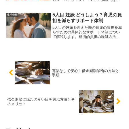
語の選び方、具体的な作成ステップ、成
功事例、掲示のポイント、そしていじめ
防止活動の広げ方について詳しく解説し
5人目 妊娠 どうしよう？育児の負
生活全般
ます。
担を減らすサポート体制
5人目の妊娠を迎えた際の育児の負担を減
らすための具体的なサポート体制につい
て解説します。経済的負担の軽減方法、
家族の反応への対処法、育児サービスの
利用、公的支援と助成金の活用法、そし
て実際の体験談から学ぶ成功事例を紹介
します。
電話なしで安心！借金減額診断の方法と
手順
借金返済に縁起の良い日を選ぶ方法とそ
のメリット