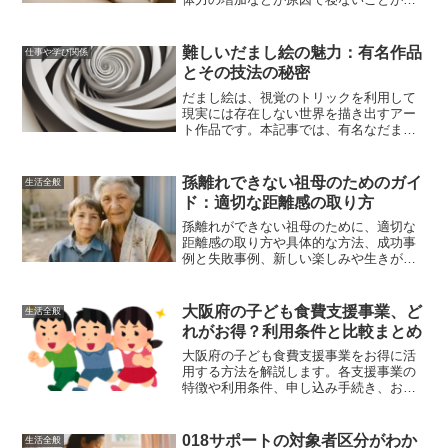
い
難しいだまし絵の魅力：有名作品
仕事や学び関係
とその技法の秘密
だまし絵は、視覚のトリックを利用して
現実には存在しない世界を描き出すアー
ト作品です。本記事では、有名なだまし
絵の数々とその背後にある技法の秘密を
解き明かします。エッシャーやダリなど
の巨匠たちの作品を通じて、だまし絵の
孫離れできない祖母のためのガイ
生活全般
魅力とその効果を探ります。
ド：適切な距離感の取り方
孫離れができない祖母のために、適切な
距離感の取り方や具体的な方法、成功事
例と失敗事例、新しい楽しみや生きがい
の見つけ方について詳しく解説します。
大阪府の子ども食費支援事業、ど
生活全般
れがお得？利用条件と比較まとめ
大阪府の子ども食費支援事業をお得に活
用する方法を解説します。各支援事業の
特徴や利用条件、申し込み手続き、お得
な選択肢の比較と実際の体験談を交えて
説明。家計の負担を軽減するための完全
ガイドです。
018サポートの対象者区分がわか
生活全般