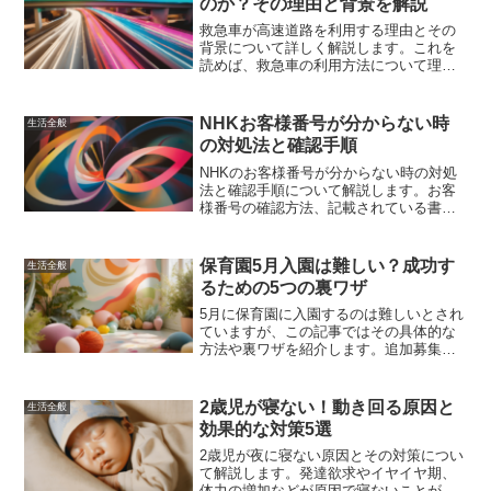
のか？その理由と背景を解説
救急車が高速道路を利用する理由とその
背景について詳しく解説します。これを
読めば、救急車の利用方法について理解
が深まるでしょう。
NHKお客様番号が分からない時
生活全般
の対処法と確認手順
NHKのお客様番号が分からない時の対処
法と確認手順について解説します。お客
様番号の確認方法、記載されている書
類、安全な保管方法、プライバシー保護
の注意点など、必要な情報を網羅してい
ます。
保育園5月入園は難しい？成功す
生活全般
るための5つの裏ワザ
5月に保育園に入園するのは難しいとされ
ていますが、この記事ではその具体的な
方法や裏ワザを紹介します。追加募集や
空き状況の確認、点数を上げる方法な
ど、成功するためのポイントを詳しく解
説します。
2歳児が寝ない！動き回る原因と
生活全般
効果的な対策5選
2歳児が夜に寝ない原因とその対策につい
て解説します。発達欲求やイヤイヤ期、
体力の増加などが原因で寝ないことが多