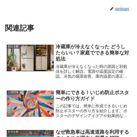
pojisan
関連記事
冷蔵庫が冷えなくなった どうし
生活全般
たらいい？家庭でできる簡単な対
処法
冷蔵庫が冷えなくなった時の原因と対処
法を詳しく解説。電源や温度設定の確
認、冷気の循環改善、庫内温度の適正
化、放熱不良の対処法、メンテナンス方
法、修理の判断基準を紹介。
簡単にできる！いじめ防止ポスタ
人間関係
ーの作り方ガイド
この記事では、簡単に作成できるいじめ
防止ポスターの作り方を紹介します。ポ
スターのデザインアイデアや効果的な標
語の選び方、具体的な作成ステップ、成
功事例、掲示のポイント、そしていじめ
防止活動の広げ方について詳しく解説し
なぜ救急車は高速道路を利用する
生活全般
ます。