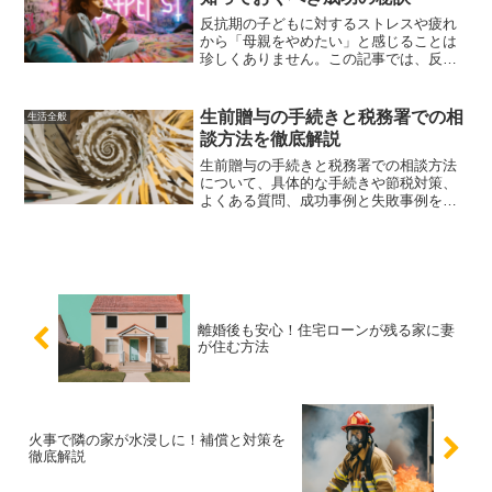
反抗期の子どもに対するストレスや疲れ
から「母親をやめたい」と感じることは
珍しくありません。この記事では、反抗
期の子どもとの向き合い方や、母親とし
てのストレスを軽減するための具体的な
方法を紹介します。
生前贈与の手続きと税務署での相
生活全般
談方法を徹底解説
生前贈与の手続きと税務署での相談方法
について、具体的な手続きや節税対策、
よくある質問、成功事例と失敗事例を交
えて徹底解説します。これを読めば、安
心して生前贈与を進めることができるで
しょう。
離婚後も安心！住宅ローンが残る家に妻
が住む方法
火事で隣の家が水浸しに！補償と対策を
徹底解説