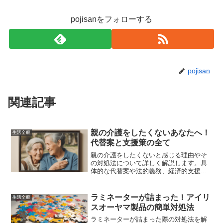
pojisanをフォローする
pojisan
関連記事
親の介護をしたくないあなたへ！
生活全般
代替案と支援策の全て
親の介護をしたくないと感じる理由やそ
の対処法について詳しく解説します。具
体的な代替案や法的義務、経済的支援
策、介護施設の選び方、感情的な負担の
軽減方法など、親の介護に関する悩みを
解消するための情報を提供します。
ラミネーターが詰まった！アイリ
生活全般
スオーヤマ製品の簡単対処法
ラミネーターが詰まった際の対処法を解