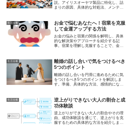
説。アイリスオーヤマ製品に特化し、詰
まりの原因、具体的な対処法、メンテナ
ンス方法、予防策を紹介します。
お金で悩むあなたへ！宿業を克服
生活全般
して金運アップする方法
お金の悩みと宿業の関係を解明し、具体
的な解決策やアプローチを紹介する記
事。宿業を理解し克服することで、金運
をアップさせ、経済的な安定を手に入れ
る方法を探る。
離婚の話し合いで気をつけるべき
生活全般
5つのポイント
離婚の話し合いを円滑に進めるために気
をつけるべき5つのポイントを解説しま
す。準備、具体的な方法、感情的になら
ないコツ、専門家の活用、録音の活用方
法と注意点について詳しく説明します。
逆上がりできない大人の割合と成
生活全般
功体験談
逆上がりができない大人の割合やその理
由、成功体験談を通じて、逆上がりを克
服するための具体的な方法を紹介しま
す。筋力トレーニングや動作の分解練
習、成功体験を積むことで、逆上がりを