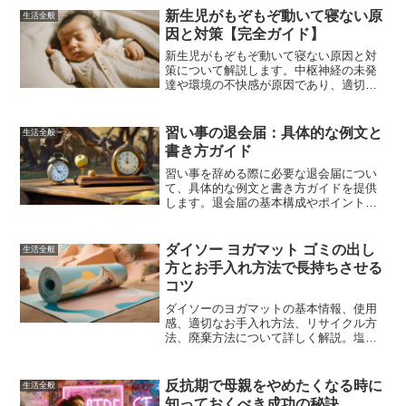
マスターしましょう。
新生児がもぞもぞ動いて寝ない原
生活全般
因と対策【完全ガイド】
新生児がもぞもぞ動いて寝ない原因と対
策について解説します。中枢神経の未発
達や環境の不快感が原因であり、適切な
対処法を実践することで改善が期待でき
ます。
習い事の退会届：具体的な例文と
生活全般
書き方ガイド
習い事を辞める際に必要な退会届につい
て、具体的な例文と書き方ガイドを提供
します。退会届の基本構成やポイント、
例文を参考にして、スムーズに退会手続
きを進めましょう。
ダイソー ヨガマット ゴミの出し
生活全般
方とお手入れ方法で長持ちさせる
コツ
ダイソーのヨガマットの基本情報、使用
感、適切なお手入れ方法、リサイクル方
法、廃棄方法について詳しく解説。塩化
ビニル樹脂（PVC）素材でできたヨガマ
ットを長持ちさせ、環境に優しい処分方
法を紹介しています。
反抗期で母親をやめたくなる時に
生活全般
知っておくべき成功の秘訣