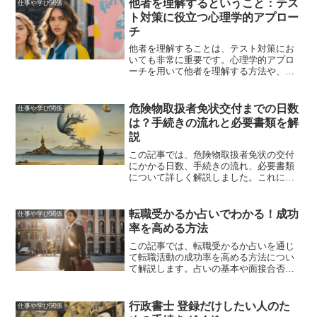
他者を理解するということ：テス
仕事や学び関係
では、「相談に乗る」の正...
ト対策に役立つ心理学的アプロー
チ
他者を理解することは、テスト対策にお
いても非常に重要です。心理学的アプロ
ーチを用いて他者を理解する方法や、そ
れがどのように学習に役立つかを解説し
ます。具体的な実践法や成功事例も紹介
し、学びを深めるためのヒントを提供し
危険物取扱者免状交付までの日数
仕事や学び関係
ます。
は？手続きの流れと必要書類を解
説
この記事では、危険物取扱者免状の交付
にかかる日数、手続きの流れ、必要書類
について詳しく解説しました。これによ
り、免状交付のプロセスが明確になり、
スムーズに手続きを進めるための準備が
できるでしょう。免状取得後の活用方法
転職受かるか占いでわかる！成功
仕事や学び関係
やキャリアアップのためのアドバイスも
率を高める方法
提供しました。
この記事では、転職受かるか占いを通じ
て転職活動の成功率を高める方法につい
て解説します。占いの基本や面接合否を
占う方法、占い結果を活用した面接対
策、転職運を高めるためのアドバイスな
ど、具体的な内容を紹介します。
行政書士 登録だけしたい人のた
仕事や学び関係