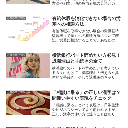
方法や例文、他の感情表現の英語とカタ
カナ表記、発音を向上させるための練習
方法を紹介し、英語の「不安」を自信を
持って発音できるようにサポートしま
有給休暇を消化できない場合の労
仕事や学び関係
す。
基への相談方法
有給休暇を取得できない場合の労働基準
監督署（労基）への相談方法について解
説。労基に相談することで、あなたの権
利を守り、有給休暇を確保するための具
体的なステップを紹介します。
横浜銀行パート辞めたい方必見！
仕事や学び関係
退職理由と手続きの全て
横浜銀行のパートを辞めたいと考えてい
る方々に向けて、退職理由の伝え方や具
体的な手続き、そして退職後のキャリア
プランについて詳しく解説します。この
記事を読むことで、スムーズに退職し、
次のステップへ進むためのヒントを得ら
「相談に乗る」の正しい漢字は？
仕事や学び関係
れるでしょう。
間違いやすい表現をチェック
「相談に乗る」という表現は、日常生活
やビジネスシーンでよく使われますが、
正しい漢字の使い方に迷うことはありま
せんか？特に「乗る」という漢字は、他
の漢字と混同しやすく、間違った使い方
をしてしまうこともあります。この記事