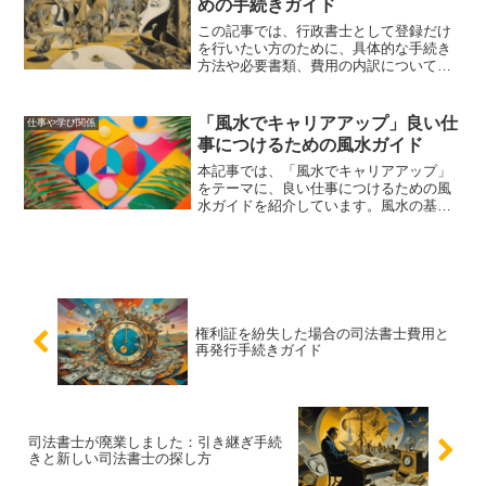
めの手続きガイド
この記事では、行政書士として登録だけ
を行いたい方のために、具体的な手続き
方法や必要書類、費用の内訳について詳
しく解説しました。登録手続きをスムー
ズに進めるためのポイントや注意点も紹
介しています。
「風水でキャリアアップ」良い仕
仕事や学び関係
事につけるための風水ガイド
本記事では、「風水でキャリアアップ」
をテーマに、良い仕事につけるための風
水ガイドを紹介しています。風水の基本
的な考え方から、職場環境や家庭で実践
できる具体的な方法まで、幅広く取り上
げています。これらの風水術を活用し
て、仕事運を向上させ、理想の職に就き
ましょう。
権利証を紛失した場合の司法書士費用と
再発行手続きガイド
司法書士が廃業しました：引き継ぎ手続
きと新しい司法書士の探し方