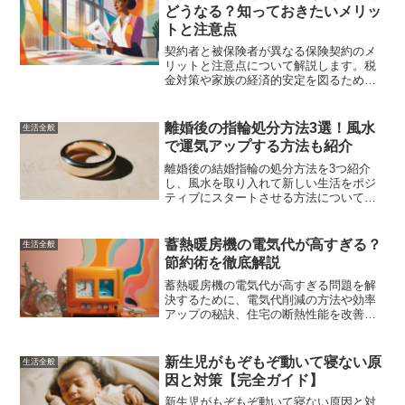
ます。
どうなる？知っておきたいメリッ
トと注意点
契約者と被保険者が異なる保険契約のメ
リットと注意点について解説します。税
金対策や家族の経済的安定を図るための
ポイントを押さえ、最適な保険契約を選
ぶためのヒントを提供します。
離婚後の指輪処分方法3選！風水
生活全般
で運気アップする方法も紹介
離婚後の結婚指輪の処分方法を3つ紹介
し、風水を取り入れて新しい生活をポジ
ティブにスタートさせる方法について解
説します。指輪の返却、リフォーム、売
却のメリット・デメリットや、風水の具
体的なアドバイスを提供します。
蓄熱暖房機の電気代が高すぎる？
生活全般
節約術を徹底解説
蓄熱暖房機の電気代が高すぎる問題を解
決するために、電気代削減の方法や効率
アップの秘訣、住宅の断熱性能を改善す
る方法、他の暖房方法との比較、そして
実際に効果があった節約術の体験談を紹
介しました。これらの情報を参考にし
新生児がもぞもぞ動いて寝ない原
生活全般
て、暖かさを保ちながら電気代を抑える
因と対策【完全ガイド】
方法を見つけてください。
新生児がもぞもぞ動いて寝ない原因と対