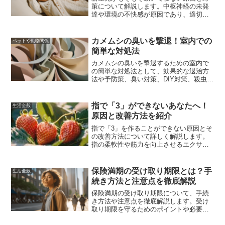
策について解説します。中枢神経の未発
達や環境の不快感が原因であり、適切な
対処法を実践することで改善が期待でき
ます。
カメムシの臭いを撃退！室内での
ペットや動物関係
簡単な対処法
カメムシの臭いを撃退するための室内で
の簡単な対処法として、効果的な退治方
法や予防策、臭い対策、DIY対策、殺虫剤
の選び方と使用方法を詳しく解説しま
す。これらの対策を実行することで、カ
メムシの侵入を防ぎ、快適な生活を維持
指で「3」ができないあなたへ！
生活全般
することができます。
原因と改善方法を紹介
指で「3」を作ることができない原因とそ
の改善方法について詳しく解説します。
指の柔軟性や筋力を向上させるエクササ
イズやトレーニング方法、神経の問題に
対する対策、日常的なケア方法を紹介
し、指の健康を取り戻すためのヒントを
保険満期の受け取り期限とは？手
生活全般
お届けします。
続き方法と注意点を徹底解説
保険満期の受け取り期限について、手続
き方法や注意点を徹底解説します。受け
取り期限を守るためのポイントや必要書
類、期限を過ぎた場合の対処法など、保