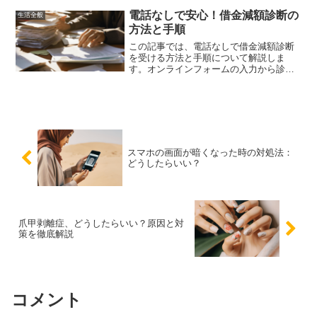
険金の受け取りに関する疑問を解消しま
す。
電話なしで安心！借金減額診断の
生活全般
方法と手順
この記事では、電話なしで借金減額診断
を受ける方法と手順について解説しま
す。オンラインフォームの入力から診断
結果の受け取りまで、具体的な手順を詳
しく説明します。
スマホの画面が暗くなった時の対処法：
どうしたらいい？
爪甲剥離症、どうしたらいい？原因と対
策を徹底解説
コメント