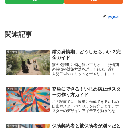
pojisan
関連記事
猫の発情期、どうしたらいい？完
生活全般
全ガイド
猫の発情期に悩む飼い主向けに、発情期
の特徴や対策方法を詳しく解説。避妊・
去勢手術のメリットとデメリット、スト
レス軽減方法、発情期後のケアについて
も紹介。
簡単にできる！いじめ防止ポスタ
人間関係
ーの作り方ガイド
この記事では、簡単に作成できるいじめ
防止ポスターの作り方を紹介します。ポ
スターのデザインアイデアや効果的な標
語の選び方、具体的な作成ステップ、成
功事例、掲示のポイント、そしていじめ
防止活動の広げ方について詳しく解説し
保険契約者と被保険者が別々だと
生活全般