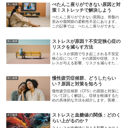
糖尿病の管理に役立ててください。
ぺたんこ座りができない原因と対
体と健康
策！ストレッチで解決しよう
ぺたんこ座りができない原因は、骨盤の
歪みや股関節の柔軟性不足にあります。
この記事では、ぺたんこ座りができない
原因と、その改善方法について詳しく解
説します。ストレッチやエクササイズを
取り入れ、健康的な体を手に入れましょ
ストレスが原因？不安定狭心症の
体と健康
う。
リスクを減らす方法
ストレスが原因で引き起こされる不安定
狭心症について、その原因や症状、スト
レスが与える影響、リスクを減らすため
の具体的な方法を解説します。適切な対
策を講じることで、不安定狭心症のリス
クを大幅に減らすことができます。
慢性疲労症候群、どうしたらい
体と健康
い？原因と対策を知ろう
慢性疲労症候群（CFS）の原因と対策に
ついて詳しく解説し、症状を軽減するた
めの具体的な方法を紹介します。医療機
関での診断と治療、生活習慣の改善、ス
トレス管理法などを通じて、生活の質を
向上させるためのヒントを提供します。
ストレスと血糖値の関係：どのく
体と健康
らい上がるのか？
ストレスが血糖値に与える影響とそのメ