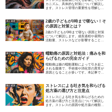
カニズム、具体的な対策について解説し
ます。ストレス管理の重要性を理解し、
健康を守るための方法を学びましょう。
2歳の子どもが0時まで寝ない！そ
体と健康
の原因と対策とは？
2歳の子どもが0時まで寝ない原因と対策
について解説します。成長過程や昼間の
活動量、ストレスなどが影響することが
あります。毎日の生活リズムを一定に保
ち、寝る前のリラックスタイムを設ける
ことが重要です。昼寝の時間を調整し、
蠕動痛の原因と対処法：痛みを和
体と健康
発達障害やストレスが原因の場合は専門
らげるための完全ガイド
家のアドバイスを受けることが必要で
す。親としてできる具体的な対策を実践
蠕動痛は腸の蠕動運動によって引き起こ
し、子どもの睡眠環境を改善すること
される腹痛で、手術後や消化管の異常が
で、子どもが安心して寝ることができる
原因となることが多いです。本記事で
ようになります。
は、蠕動痛の原因、症状、対処法、予防
法について詳しく解説し、痛みを和らげ
るための具体的な方法を紹介します。
ストレスによる吐き気を和らげる
体と健康
処方薬の選び方と注意点
ストレスによる吐き気を和らげるための
処方薬の選び方と注意点について解説し
ます。ストレスの原因や処方薬の種類、
効果と副作用、選び方、ストレス管理方