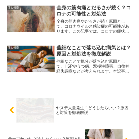
法などを詳しく紹介します。
全身の筋肉痛とだるさが続く？コ
体と健康
ロナの可能性と対処法
全身の筋肉痛やだるさが続く原因とし
て、コロナウイルス感染症の可能性があ
ります。この記事では、コロナの症状と
対処法について詳しく解説し、健康を取
り戻すための具体的なアドバイスを提供
します。
些細なことで落ち込む病気とは？
体と健康
原因と対処法を徹底解説
些細なことで気分が落ち込む原因とし
て、HSPやうつ病、双極性障害、自律神
経失調症などが考えられます。本記事で
は、これらの病気の特徴や対処法につい
て詳しく解説し、日常生活での具体的な
対処法や専門家に相談する重要性につい
ても触れています。
ヤスデ大量発生！どうしたらいい？原因
と対策を徹底解説
テープかぶれ どうしたらいい？原因と対