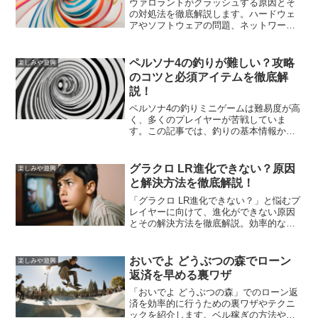
ヴァロラントがクラッシュする原因とそ
の対処法を徹底解説します。ハードウェ
アやソフトウェアの問題、ネットワーク
の不安定さなど、さまざまな要因を特定
し、具体的な解決策を提供します。
ペルソナ4の釣りが難しい？攻略
楽しみや遊興
のコツと必須アイテムを徹底解
説！
ペルソナ4の釣りミニゲームは難易度が高
く、多くのプレイヤーが苦戦していま
す。この記事では、釣りの基本情報から
効率的なコツ、ヌシを釣るための具体的
な方法、攻略に役立つアイテムについて
詳しく解説します。これを読めば、釣り
グラクロ LR進化できない？原因
楽しみや遊興
の難しさを克服し、ゲームをさらに楽し
と解決方法を徹底解説！
むことができるでしょう。
「グラクロ LR進化できない？」と悩むプ
レイヤーに向けて、進化ができない原因
とその解決方法を徹底解説。効率的な素
材集めの方法や進化の手順、進化に必要
な条件についても詳しく説明。
おいでよ どうぶつの森でローン
楽しみや遊興
返済を早める裏ワザ
「おいでよ どうぶつの森」でのローン返
済を効率的に行うための裏ワザやテクニ
ックを紹介します。ベル稼ぎの方法やお