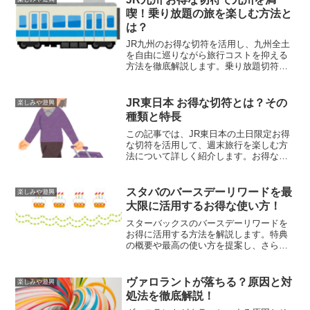
す。
喫！乗り放題の旅を楽しむ方法と
は？
JR九州のお得な切符を活用し、九州全土
を自由に巡りながら旅行コストを抑える
方法を徹底解説します。乗り放題切符の
種類や利用方法、魅力的な観光ルート、
お得な旅行プランなどを詳しく紹介し、
九州旅行を最大限に楽しむための情報を
JR東日本 お得な切符とは？その
楽しみや遊興
提供します。
種類と特長
この記事では、JR東日本の土日限定お得
な切符を活用して、週末旅行を楽しむ方
法について詳しく紹介します。お得な切
符の種類やその特長、利用例、お得にな
るコツ、おすすめルートなど、旅行を計
画中の方に役立つ情報が満載です。
スタバのバースデーリワードを最
楽しみや遊興
大限に活用するお得な使い方！
スターバックスのバースデーリワードを
お得に活用する方法を解説します。特典
の概要や最高の使い方を提案し、さらに
リワードプログラム全体の活用術や利用
者の体験談も紹介。誕生日を特別でお得
な日にするための完全ガイドです。
ヴァロラントが落ちる？原因と対
楽しみや遊興
処法を徹底解説！