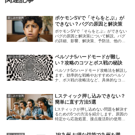
ポケモンSVで「そらをとぶ」が
楽しみや遊興
できない？バグの原因と解決策
ポケモンSVで「そらをとぶ」ができない
バグの原因と解決策について解説。バグ
の詳細、影響、解決策、予防法、他のプ
レイヤーの体験談を紹介し、スムーズな
ゲームプレイをサポートします。
ペルソナ5ハードモードが難し
楽しみや遊興
い？攻略のコツとボス戦の秘訣
ペルソナ5のハードモード攻略法を解説し
ます。効率的な戦略やおすすめのペルソ
ナ、ボス戦の攻略法など、具体的なコツ
とヒントを提供します。これを読めば、
ハードモードの難しさを克服し、達成感
を味わえるでしょう。
Lスティック押し込みできない？
楽しみや遊興
簡単に直す方法5選
Lスティックが押し込めない問題を解決す
るための5つの方法を紹介します。原因の
特定から応急処置、接点復活剤の使用、
Joy-Conのスティック交換手順、コントロ
ーラーのメンテナンス方法、修理後の動
作確認と注意点まで、詳しく解説しま
JR九州 お得な切符で九州を満
楽しみや遊興