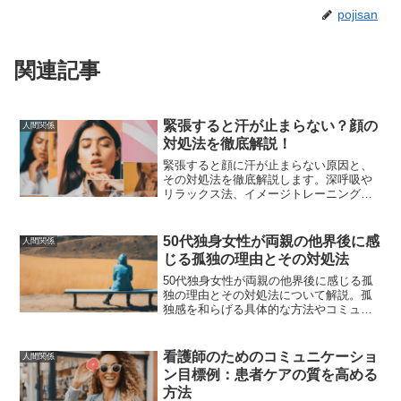
pojisan
関連記事
緊張すると汗が止まらない？顔の
人間関係
対処法を徹底解説！
緊張すると顔に汗が止まらない原因と、
その対処法を徹底解説します。深呼吸や
リラックス法、イメージトレーニング、
制汗剤の使用、サプリメントの活用、心
理的アプローチなど、具体的な方法を紹
介し、緊張時の顔汗を効果的に抑える方
50代独身女性が両親の他界後に感
人間関係
法を学びましょう。
じる孤独の理由とその対処法
50代独身女性が両親の他界後に感じる孤
独の理由とその対処法について解説。孤
独感を和らげる具体的な方法やコミュニ
ティの活用、経済的な不安解消のアドバ
イス、健康維持のための生活習慣、自己
肯定感を高めるアプローチ、成功事例を
看護師のためのコミュニケーショ
人間関係
紹介。
ン目標例：患者ケアの質を高める
方法