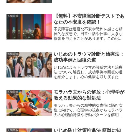
価や人間関係を向上させるための具体的
なアプローチを解説します。
【無料】不安障害診断テストであ
人間関係
なたの不安度を確認！
不安障害は過度な不安や恐怖を感じる精
神的な疾患で、日常生活や仕事に大きな
影響を与えることがあります。この記事
では、無料で受けられる信頼性の高い不
安障害診断テストを紹介し、診断結果を
受けた後の対策やサポートについても詳
いじめのトラウマ診断と治療法：
人間関係
しく解説します。
成功事例と回復の道
いじめによるトラウマの診断方法と治療
法について解説し、成功事例や回復の道
を紹介します。心の健康を取り戻すため
の情報を提供します。
モラハラ夫からの解放：心理学が
人間関係
教える効果的な対処法
モラハラ夫からの精神的な虐待に悩む女
性に向けて、心理学の視点からモラハラ
夫の心理的特徴や行動パターンを解明
し、具体的な対処法を紹介します。カウ
ンセリングやサポートを受ける方法、離
婚を視野に入れた対策についても詳しく
いじめ防止対策推進法 簡単に知
人間関係