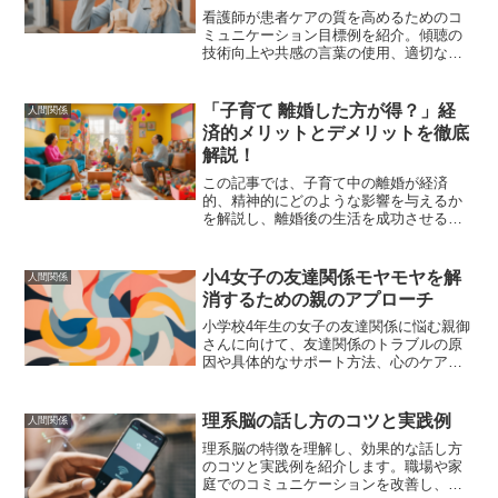
看護師が患者ケアの質を高めるためのコ
ミュニケーション目標例を紹介。傾聴の
技術向上や共感の言葉の使用、適切な質
問のテクニック、医療チームとの情報共
有、フィードバックスキルの向上、リー
ダーシップの発揮、自己成長のための目
「子育て 離婚した方が得？」経
人間関係
標設定など、具体的な方法を解説しま
済的メリットとデメリットを徹底
す。
解説！
この記事では、子育て中の離婚が経済
的、精神的にどのような影響を与えるか
を解説し、離婚後の生活を成功させるた
めの具体的なアドバイスを提供します。
小4女子の友達関係モヤモヤを解
人間関係
消するための親のアプローチ
小学校4年生の女子の友達関係に悩む親御
さんに向けて、友達関係のトラブルの原
因や具体的なサポート方法、心のケアと
信頼関係の築き方、トラブル解決のアプ
ローチ、親子で取り組む改善策、実践的
なアドバイスを紹介します。
理系脳の話し方のコツと実践例
人間関係
理系脳の特徴を理解し、効果的な話し方
のコツと実践例を紹介します。職場や家
庭でのコミュニケーションを改善し、評