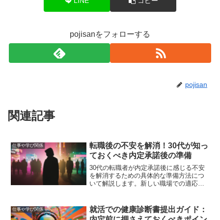
LINE
コピー
pojisanをフォローする
pojisan
関連記事
転職後の不安を解消！30代が知っ
仕事や学び関係
ておくべき内定承諾後の準備
30代の転職者が内定承諾後に感じる不安
を解消するための具体的な準備方法につ
いて解説します。新しい職場での適応方
法や家族への影響を最小限にする方法、
キャリアの方向性と将来の見通しを立て
るためのアドバイスを提供します。
就活での健康診断書提出ガイド：
仕事や学び関係
内定前に押さえておくべきポイン