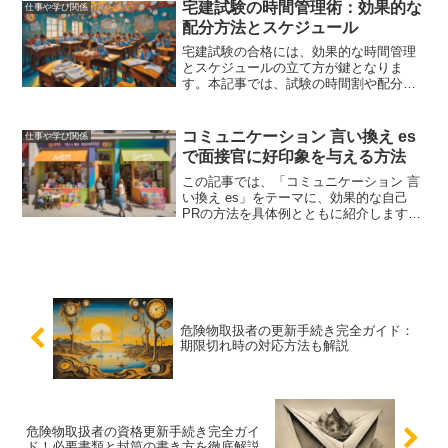
宅建試験の時間管理術：効果的な
仕事や学び関係
配分方法とスケジュール
宅建試験の合格には、効果的な時間管理
とスケジュールの立て方が鍵となりま
す。本記事では、試験の時間割や配分方
法、効率的な勉強スケジュールの立て方
について詳しく解説しました。これを参
考にして、合格を目指しましょう。
コミュニケーション 言い換え es
仕事や学び関係
で面接官に好印象を与える方法
この記事では、「コミュニケーション 言
い換え es」をテーマに、効果的な自己
PRの方法を具体例とともに紹介します。
面接官に好印象を与え、内定を勝ち取る
ためのヒントが得られます。
危険物取扱者の更新手続き完全ガイド：
期限切れ時の対応方法も解説
危険物取扱者の資格更新手続き完全ガイ
ド！必要書類と封筒の書き方を徹底解説