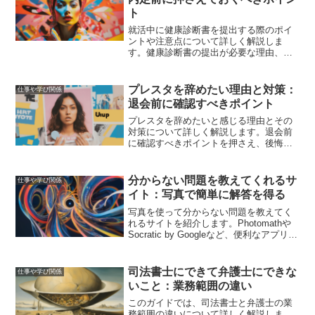
ト
就活中に健康診断書を提出する際のポイ
ントや注意点について詳しく解説しま
す。健康診断書の提出が必要な理由、提
出タイミング、取得方法、記載内容、提
出時の注意点、有効期限について網羅的
に説明します。
プレスタを辞めたい理由と対策：
仕事や学び関係
退会前に確認すべきポイント
プレスタを辞めたいと感じる理由とその
対策について詳しく解説します。退会前
に確認すべきポイントを押さえ、後悔し
ない選択をするための情報を提供しま
す。
分からない問題を教えてくれるサ
仕事や学び関係
イト：写真で簡単に解答を得る
写真を使って分からない問題を教えてく
れるサイトを紹介します。Photomathや
Socratic by Googleなど、便利なアプリを
使って勉強の効率を上げましょう。各サ
イトの使い方や注意点も解説します。
司法書士にできて弁護士にできな
仕事や学び関係
いこと：業務範囲の違い
このガイドでは、司法書士と弁護士の業
務範囲の違いについて詳しく解説しま