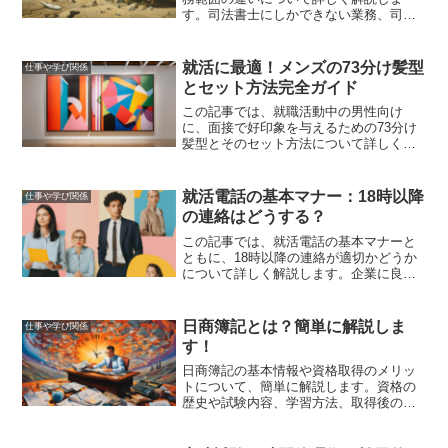
す。司法書士にしかできない業務、司法
書士に依頼するメリット、そして司法書
士と弁護士の選び方について詳しく説明
します。
就活に最適！メンズの73分け髪型
仕事や学び関係
とセット方法完全ガイド
この記事では、就職活動中の男性向け
に、面接で好印象を与えるための73分け
髪型とそのセット方法について詳しく解
説します。清潔感を保つためのヘアケア
ポイントや、他のおすすめ髪型との比
較、成功事例と失敗事例も紹介します。
就活電話の基本マナー：18時以降
仕事や学び関係
の連絡はどうする？
この記事では、就活電話の基本マナーと
ともに、18時以降の連絡が適切かどうか
について詳しく解説します。企業に良い
印象を与えるためのポイントを押さえ
て、スムーズな就職活動を進めましょ
う。
日商簿記とは？簡単に解説しま
仕事や学び関係
す！
日商簿記の基本情報や資格取得のメリッ
トについて、簡単に解説します。資格の
歴史や試験内容、学習方法、取得後のキ
ャリアなど、日商簿記の全体像をわかり
やすくまとめています。