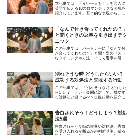
本記事では、「良い一日を！」を恋人に
英語で伝える10のロマンチックな表現を
紹介しています。基本的な表現から、朝
の挨拶や特別な日に使えるフレーズま
で、幅広いシチュエーションに対応した
英語表現を学ぶことができます。これら
「なんで付き合ってくれたの？」
恋愛
のフレーズを活用して、大切な恋人に特
と聞くときの返事を引き出すテク
別な気持ちを伝えてください。
ニック
この記事では、パートナーに「なんで付
き合ってくれたの？」と聞く際のベスト
なタイミングや方法、そして返事を引き
出すためのテクニックについて詳しく解
説します。これを読めば、あなたも自信
を持ってパートナーにこの質問を投げか
別れそうな時 どうしたらいい？
恋愛
けることができるでしょう。
成功する対処法と失敗する行動
この記事では、「別れそうな時 どうした
らいい？」という疑問に対して、成功す
る対処法と避けるべき失敗行動を紹介し
ます。恋愛関係が危機に瀕している時に
試すべき具体的な行動や、避けるべきNG
行動、別れのサインを見逃さない方法、
告白されそう！どうしよう？対処
恋愛
心理とその対処法、効果的なコミュニケ
法5選
ーション術、関係修復のためのステップ
について詳しく解説します。
告白されそうな時の前兆や対処法、告白
を受け入れるか断るかの判断基準、断る