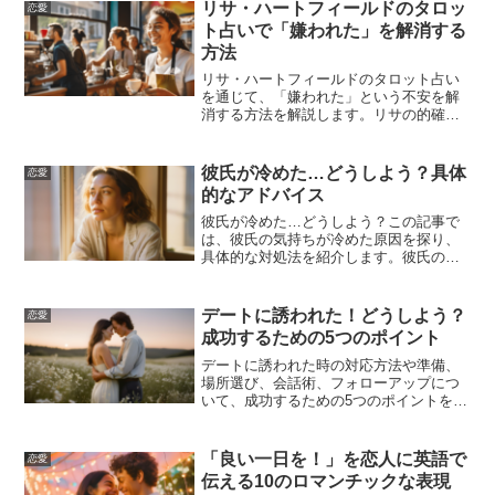
す。
リサ・ハートフィールドのタロッ
恋愛
ト占いで「嫌われた」を解消する
方法
リサ・ハートフィールドのタロット占い
を通じて、「嫌われた」という不安を解
消する方法を解説します。リサの的確な
アドバイスを参考にして、恋愛や人間関
係の悩みを解決し、心の平穏を取り戻し
ましょう。
彼氏が冷めた…どうしよう？具体
恋愛
的なアドバイス
彼氏が冷めた…どうしよう？この記事で
は、彼氏の気持ちが冷めた原因を探り、
具体的な対処法を紹介します。彼氏の気
持ちを取り戻すためのステップや、関係
を再燃させるための秘訣をお届けしま
す。
デートに誘われた！どうしよう？
恋愛
成功するための5つのポイント
デートに誘われた時の対応方法や準備、
場所選び、会話術、フォローアップにつ
いて、成功するための5つのポイントを紹
介します。これらのポイントを押さえ
て、自信を持ってデートに臨みましょ
う！
「良い一日を！」を恋人に英語で
恋愛
伝える10のロマンチックな表現