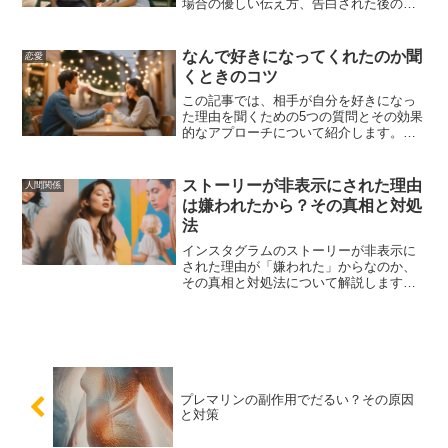
場合の優しい伝え方、告白された後の関
係の維持方法について詳しく解説しま
す。
なんで好きになってくれたのか聞
恋愛
くときのコツ
この記事では、相手が自分を好きになっ
た理由を聞くための5つの質問とその効果
的なアプローチについて紹介します。こ
れを読めば、相手の本音を引き出し、関
係を深めるためのヒントが得られるでし
ょう。
ストーリーが非表示にされた理由
人間関係
は嫌われたから？その真相と対処
法
インスタグラムのストーリーが非表示に
された理由が「嫌われた」からなのか、
その真相と対処法について解説します。
非表示の確認方法や心理的背景、対処
法、他者との関係改善のヒント、非表示
解除方法について詳しく説明します。
プレマリンの副作用でだるい？その原因
と対策