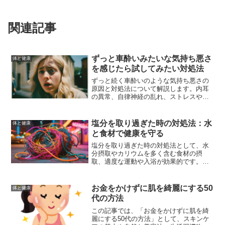
関連記事
ずっと車酔いみたいな気持ち悪さ
体と健康
を感じたら試してみたい対処法
ずっと続く車酔いのような気持ち悪さの
原因と対処法について解説します。内耳
の異常、自律神経の乱れ、ストレスやう
つ病などが原因であることが多く、適切
な対処法を見つけるためには原因を理解
し、専門の医師に相談することが重要で
塩分を取り過ぎた時の対処法：水
体と健康
す。日常生活でできる対策も紹介しま
と食材で健康を守る
す。
塩分を取り過ぎた時の対処法として、水
分摂取やカリウムを多く含む食材の摂
取、適度な運動や入浴が効果的です。日
常的に塩分の摂取量を管理し、健康を維
持するための生活習慣を身につけましょ
う。
お金をかけずに肌を綺麗にする50
体と健康
代の方法
この記事では、「お金をかけずに肌を綺
麗にする50代の方法」として、スキンケ