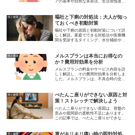
アの基本や自然な美容法、生活習慣改善
のポイント、自宅ケアのヒント、食事の
改善、適度な運動などについて詳しく解
説しました。
嘔吐と下痢の対処法：大人が知っ
体と健康
ておくべき初動対策
嘔吐や下痢の原因と初動対策について詳
しく解説。家庭でできる対処法や医療機
関を受診するタイミング、水分補給や食
事のポイント、予防方法についても紹介
しています。
メルスプランは本当にお得なの
体と健康
か？費用対効果を分析
メルスプランの料金やサービス内容を詳
しく解説し、その費用対効果を分析しま
した。メルスプランは、不具合時の交換
保証や定期的な眼科検診を含むことで、
コストパフォーマンスに優れたサービス
と言えます。その他の購入方法と比較し
ぺたんこ座りができない原因と対
体と健康
ても、多くの利点があり、お得に利用す
策！ストレッチで解決しよう
るための方法も紹介しました。
ぺたんこ座りができない原因は、骨盤の
歪みや股関節の柔軟性不足にあります。
この記事では、ぺたんこ座りができない
原因と、その改善方法について詳しく解
説します。ストレッチやエクササイズを
取り入れ、健康的な体を手に入れましょ
胃がキリキリ痛い時の即効対処
体と健康