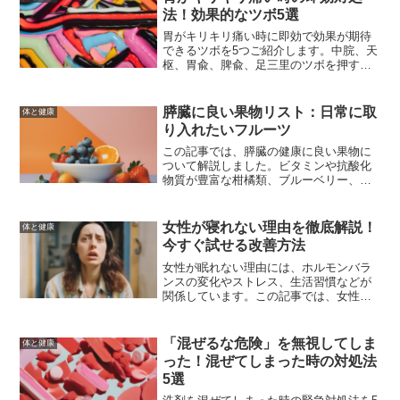
う。
法！効果的なツボ5選
胃がキリキリ痛い時に即効で効果が期待
できるツボを5つご紹介します。中脘、天
枢、胃兪、脾兪、足三里のツボを押すこ
とで、痛みを和らげる方法を詳しく解説
します。また、ツボ押しの効果を最大限
に引き出すコツや、生活習慣の改善方法
膵臓に良い果物リスト：日常に取
体と健康
も併せて紹介します。
り入れたいフルーツ
この記事では、膵臓の健康に良い果物に
ついて解説しました。ビタミンや抗酸化
物質が豊富な柑橘類、ブルーベリー、ス
トロベリーなどが特に効果的です。これ
らの果物を日常の食事に取り入れること
で、膵臓の健康を維持し、全体的な健康
女性が寝れない理由を徹底解説！
体と健康
もサポートできます。
今すぐ試せる改善方法
女性が眠れない理由には、ホルモンバラ
ンスの変化やストレス、生活習慣などが
関係しています。この記事では、女性が
寝れない理由を徹底解説し、今すぐ試せ
る改善方法を紹介します。良質な睡眠を
得るための具体的な対策や専門家に相談
「混ぜるな危険」を無視してしま
体と健康
するタイミングについても詳しく解説し
った！混ぜてしまった時の対処法
ています。
5選