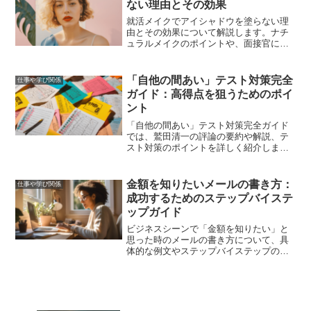
ない理由とその効果
就活メイクでアイシャドウを塗らない理
由とその効果について解説します。ナチ
ュラルメイクのポイントや、面接官に好
印象を与えるメイク術、実際の成功事例
を紹介し、自信を持って面接に臨むため
のアドバイスを提供します。
「自他の間あい」テスト対策完全
仕事や学び関係
ガイド：高得点を狙うためのポイ
ント
「自他の間あい」テスト対策完全ガイド
では、鷲田清一の評論の要約や解説、テ
スト対策のポイントを詳しく紹介しま
す。この記事を読むことで、あなたの疑
問が解消され、テスト対策が万全になる
ことをお約束します。
金額を知りたいメールの書き方：
仕事や学び関係
成功するためのステップバイステ
ップガイド
ビジネスシーンで「金額を知りたい」と
思った時のメールの書き方について、具
体的な例文やステップバイステップのガ
イドを提供します。適切な表現やマナー
を守りつつ、相手に好印象を与える方法
を学び、スムーズな取引を実現しましょ
う。