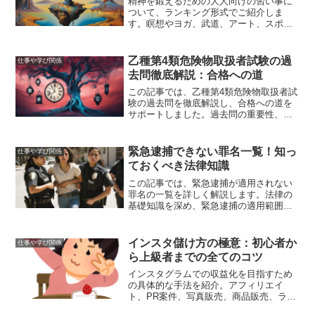
精神を鍛えるための大人向けの習い事に
ついて、ランキング形式でご紹介しま
す。瞑想やヨガ、武道、アート、スポー
ツなどの習い事を通じて、ストレス管理
や自己成長を図り、心身ともに健やかな
毎日を送りましょう。
乙種第4類危険物取扱者試験の過
仕事や学び関係
去問徹底解説：合格への道
この記事では、乙種第4類危険物取扱者試
験の過去問を徹底解説し、合格への道を
サポートしました。過去問の重要性、入
手方法、効率的な学習法、頻出問題とそ
の対策、試験傾向の分析について詳しく
解説することで、試験対策を効果的に進
緊急逮捕できない罪名一覧！知っ
仕事や学び関係
めるための具体的な方法を提供しまし
ておくべき法律知識
た。
この記事では、緊急逮捕が適用されない
罪名の一覧を詳しく解説します。法律の
基礎知識を深め、緊急逮捕の適用範囲を
正確に理解することで、法的トラブルを
避けるための重要な情報を提供します。
インスタ儲け方の極意：初心者か
仕事や学び関係
ら上級者までの全てのコツ
インスタグラムでの収益化を目指すため
の具体的な手法を紹介。アフィリエイ
ト、PR案件、写真販売、商品販売、ライ
ブ配信、DM販売など、初心者から上級者