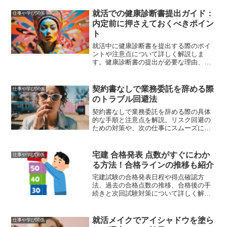
まで役立つコツを網羅。
就活での健康診断書提出ガイド：
仕事や学び関係
内定前に押さえておくべきポイン
ト
就活中に健康診断書を提出する際のポイ
ントや注意点について詳しく解説しま
す。健康診断書の提出が必要な理由、提
出タイミング、取得方法、記載内容、提
出時の注意点、有効期限について網羅的
に説明します。
契約書なしで業務委託を辞める際
仕事や学び関係
のトラブル回避法
契約書なしで業務委託を辞める際の具体
的な手順と注意点を解説。リスク回避の
ための対策や、次の仕事にスムーズに移
行するためのアドバイスも提供。
宅建 合格発表 点数がすぐにわか
仕事や学び関係
る方法！合格ラインの推移も紹介
宅建試験の合格発表日程や得点確認方
法、過去の合格点数の推移、合格後の手
続きと次回試験対策について詳しく解
説。これらの情報を活用して、合格発表
をスムーズに迎え、次のステップへと進
んでいきましょう。
就活メイクでアイシャドウを塗ら
仕事や学び関係