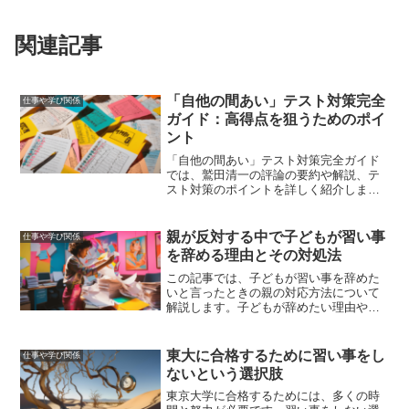
関連記事
「自他の間あい」テスト対策完全
仕事や学び関係
ガイド：高得点を狙うためのポイ
ント
「自他の間あい」テスト対策完全ガイド
では、鷲田清一の評論の要約や解説、テ
スト対策のポイントを詳しく紹介しま
す。この記事を読むことで、あなたの疑
問が解消され、テスト対策が万全になる
ことをお約束します。
親が反対する中で子どもが習い事
仕事や学び関係
を辞める理由とその対処法
この記事では、子どもが習い事を辞めた
いと言ったときの親の対応方法について
解説します。子どもが辞めたい理由や親
が反対する理由を理解し、親子関係を良
好に保ちながら最適な解決策を見つける
ための具体的な方法を紹介します。
東大に合格するために習い事をし
仕事や学び関係
ないという選択肢
東京大学に合格するためには、多くの時