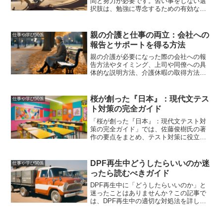
間と努力が必要です。習い事をしない選
択肢は、勉強に専念するための有効な方
法となり得ます。この記事では、東大生
の勉強スケジュールや習い事をしないこ
とのメリット・デメリット、効率的な学
親の介護と仕事の両立：会社への
仕事や学び関係
習法、そしてバランスの取れた生活を送
報告とサポートを得る方法
るためのアドバイスを紹介しました。習
い事を続けるかどうかの判断材料として
親の介護が必要になった際の会社への報
お役立てください。
告方法やタイミング、上司や同僚への具
体的な説明方法、介護休暇の取得方法と
手続き、介護と仕事の両立を成功させる
ためのポイント、会社からのサポートを
得るためのコミュニケーション術、そし
桜が創った『日本』：現代文テス
仕事や学び関係
て介護と仕事の両立に役立つ制度やサー
ト対策の完全ガイド
ビスの活用法について詳しく解説しま
す。
「桜が創った『日本』：現代文テスト対
策の完全ガイド」では、佐藤俊樹氏の著
作の要点をまとめ、テスト対策に役立つ
情報を提供します。効率的な学習方法や
重要なポイントを押さえ、テストで高得
点を目指しましょう。
DPF再生中どうしたらいいのか迷
仕事や学び関係
ったら読むべきガイド
DPF再生中に「どうしたらいいのか」と
迷ったことはありませんか？この記事で
は、DPF再生中の適切な対処法を詳しく
解説します。再生が途中で止まる原因や
手動再生の方法、失敗しないためのポイ