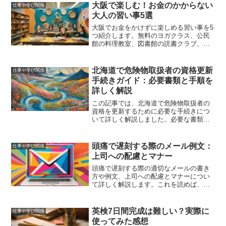
ントなど、知っておくべき情報を網羅し
大阪で楽しむ！お金のかからない
仕事や学び関係
ています。
大人の習い事5選
大阪でお金をかけずに楽しめる習い事を5
つ紹介します。無料のヨガクラス、公民
館の料理教室、図書館の読書クラブ、公
園のフィットネスセッション、地域セン
ターの手芸ワークショップを通じて、リ
フレッシュし充実した時間を過ごしまし
北海道で危険物取扱者の資格更新
仕事や学び関係
ょう。
手続きガイド：必要書類と手順を
詳しく解説
この記事では、北海道で危険物取扱者の
資格を更新するために必要な手続きにつ
いて詳しく解説しました。必要な書類や
手順、講習情報、更新手数料など、更新
に関するすべての情報を提供します。こ
れにより、手続きをスムーズに進められ
頭痛で遅刻する際のメール例文：
仕事や学び関係
るようにサポートします。
上司への配慮とマナー
頭痛で遅刻する際の適切なメールの書き
方や例文、上司への配慮とマナーについ
て詳しく解説します。これを読めば、適
切なメールを送る自信がつくことでしょ
う。
英検7日間完成は難しい？実際に
仕事や学び関係
使ってみた感想