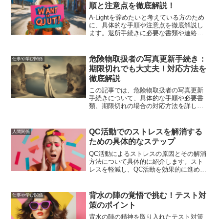
順と注意点を徹底解説！
A-Lightを辞めたいと考えている方のため
に、具体的な手順や注意点を徹底解説し
ます。退所手続きに必要な書類や連絡
先、トラブル回避方法、退所後のキャリ
アプランや心理的影響の対処法、体験談
や相談先情報を提供します。
危険物取扱者の写真更新手続き：
仕事や学び関係
期限切れでも大丈夫！対応方法を
徹底解説
この記事では、危険物取扱者の写真更新
手続きについて、具体的な手順や必要書
類、期限切れの場合の対応方法を詳しく
解説しました。これにより、安心して手
続きを進めることができ、資格の維持が
スムーズに行えるようになります。
QC活動でのストレスを解消する
人間関係
ための具体的なステップ
QC活動によるストレスの原因とその解消
方法について具体的に紹介します。スト
レスを軽減し、QC活動を効果的に進める
ためのヒントを提供します。
背水の陣の覚悟で挑む！テスト対
仕事や学び関係
策のポイント
背水の陣の精神を取り入れたテスト対策