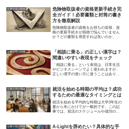
危険物取扱者の資格更新手続き完
仕事や学び関係
全ガイド！必要書類と封筒の書き
方を徹底解説
危険物取扱者の資格をお持ちの皆様、資
格の更新手続きが煩雑で悩んでいません
か？どの書類を用意すれば良いのか、封
筒の書き方はどうすれば良いのか、不安
に感じることも多いと思います。本記事
では、危険物取扱者の資格更新手続きに
「相談に乗る」の正しい漢字は？
仕事や学び関係
必要な書類や封筒の書き方...
間違いやすい表現をチェック
「相談に乗る」という表現は、日常生活
やビジネスシーンでよく使われますが、
正しい漢字の使い方に迷うことはありま
せんか？特に「乗る」という漢字は、他
の漢字と混同しやすく、間違った使い方
をしてしまうこともあります。この記事
就活を始める時期の平均は？成功
仕事や学び関係
では、「相談に乗る」の正...
するための最適なタイミングとは
就活を始める平均的な時期は大学3年生の
夏から冬にかけてが一般的です。この記
事では、就活のスケジュールや成功のた
めのコツ、早期内定を目指すための具体
的なアドバイスについて詳しく解説しま
す。
A-Lightを辞めたい？具体的な手
仕事や学び関係