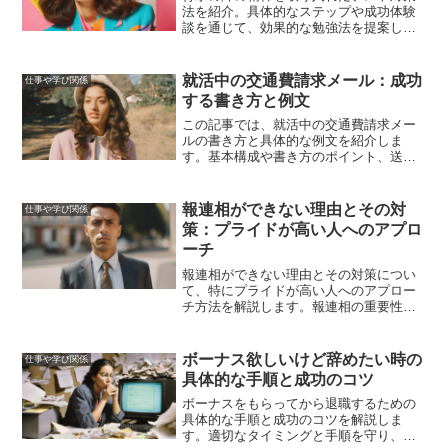
法を紹介。具体的なステップや成功体験
談を通じて、効果的な勉強法を提案しま
す。
就活中の交通費請求メール：成功
仕事や学び関係
する書き方と例文
この記事では、就活中の交通費請求メー
ルの書き方と具体的な例文を紹介しま
す。基本構成や書き方のポイント、送信
時の注意点、フォローアップの方法につ
いて詳しく解説します。
報連相ができない理由とその対
仕事や学び関係
策：プライドが高い人へのアプロ
ーチ
報連相ができない理由とその対策につい
て、特にプライドが高い人へのアプロー
チ方法を解説します。報連相の重要性を
理解し、スムーズなコミュニケーション
を実現するためのヒントを提供します。
ボーナス欲しいけど辞めたい時の
仕事や学び関係
具体的な手順と成功のコツ
ボーナスをもらってから退職するための
具体的な手順と成功のコツを解説しま
す。適切なタイミングと手順を守り、円